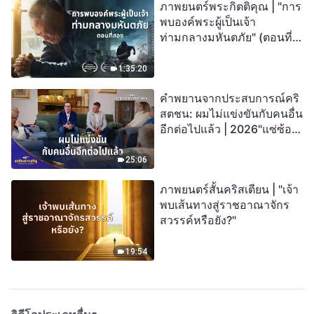
ภาพยนตร์พระกิตติคุณ | "การ
พบองค์พระผู้เป็นเจ้า
ท่ามกลางมหันตภัย" (ตอนที่
สอง) เมื่อโลกเผชิญกับการสูญ
พันธุ์ครั้งใหญ่ จะรอดชีวิตได้
1:35:20
อย่างไร?
คำพยานจากประสบการณ์คริ
สตชน: ผมไม่แข่งขันกับคนอื่น
อีกต่อไปแล้ว | 2026"แซ่ซ้อง
สรรเสริญ"
25:06
ภาพยนตร์สั้นคริสเตียน | "เจ้า
พบเส้นทางสู่ราชอาณาจักร
สวรรค์หรือยัง?"
19:54