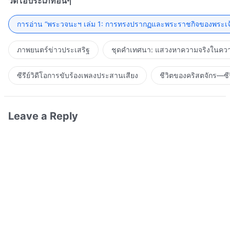
วิดีโอประเภทอื่นๆ
การอ่าน “พระวจนะฯ เล่ม 1: การทรงปรากฏและพระราชกิจของพระเจ
ภาพยนตร์ข่าวประเสริฐ
ชุดคำเทศนา: แสวงหาความจริงในความ
ซีรีย์วิดีโอการขับร้องเพลงประสานเสียง
ชีวิตของคริสตจักร—ซีร
Leave a Reply