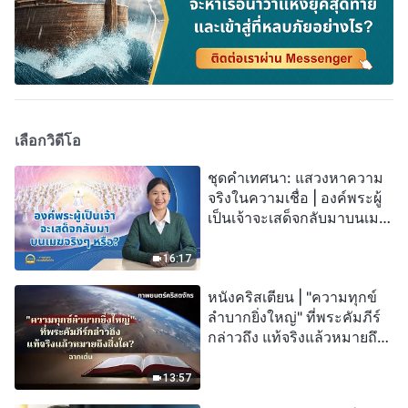
เลือกวิดีโอ
ชุดคำเทศนา: แสวงหาความ
จริงในความเชื่อ | องค์พระผู้
เป็นเจ้าจะเสด็จกลับมาบนเมฆ
จริงๆ หรือ?
16:17
หนังคริสเตียน | "ความทุกข์
ลำบากยิ่งใหญ่" ที่พระคัมภีร์
กล่าวถึง แท้จริงแล้วหมายถึง
สิ่งใด? (ฉากเด่น)
13:57