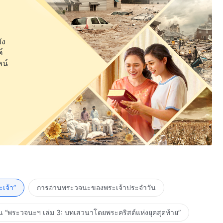
ัง
์
ลน์
เจ้า”
การอ่านพระวจนะของพระเจ้าประจำวัน
น “พระวจนะฯ เล่ม 3: บทเสวนาโดยพระคริสต์แห่งยุคสุดท้าย”