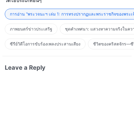
วิดีโอประเภทอื่นๆ
การอ่าน “พระวจนะฯ เล่ม 1: การทรงปรากฏและพระราชกิจของพระเจ
ภาพยนตร์ข่าวประเสริฐ
ชุดคำเทศนา: แสวงหาความจริงในความ
ซีรีย์วิดีโอการขับร้องเพลงประสานเสียง
ชีวิตของคริสตจักร—ซีร
Leave a Reply