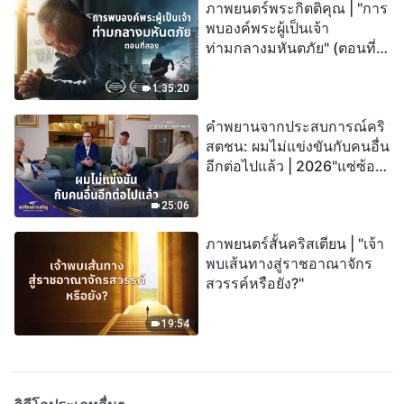
ภาพยนตร์พระกิตติคุณ | "การ
พบองค์พระผู้เป็นเจ้า
ท่ามกลางมหันตภัย" (ตอนที่
สอง) เมื่อโลกเผชิญกับการสูญ
พันธุ์ครั้งใหญ่ จะรอดชีวิตได้
1:35:20
อย่างไร?
คำพยานจากประสบการณ์คริ
สตชน: ผมไม่แข่งขันกับคนอื่น
อีกต่อไปแล้ว | 2026"แซ่ซ้อง
สรรเสริญ"
25:06
ภาพยนตร์สั้นคริสเตียน | "เจ้า
พบเส้นทางสู่ราชอาณาจักร
สวรรค์หรือยัง?"
19:54