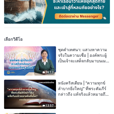
เลือกวิดีโอ
ชุดคำเทศนา: แสวงหาความ
จริงในความเชื่อ | องค์พระผู้
เป็นเจ้าจะเสด็จกลับมาบนเมฆ
จริงๆ หรือ?
16:17
หนังคริสเตียน | "ความทุกข์
ลำบากยิ่งใหญ่" ที่พระคัมภีร์
กล่าวถึง แท้จริงแล้วหมายถึง
สิ่งใด? (ฉากเด่น)
13:57