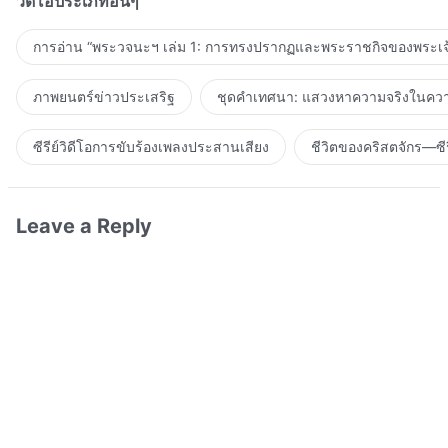
วิดีโอประเภทอื่นๆ
การอ่าน “พระวจนะฯ เล่ม 1: การทรงปรากฏและพระราชกิจของพระเจ
ภาพยนตร์ข่าวประเสริฐ
ชุดคำเทศนา: แสวงหาความจริงในความ
ซีรีย์วิดีโอการขับร้องเพลงประสานเสียง
ชีวิตของคริสตจักร—ซีร
Leave a Reply