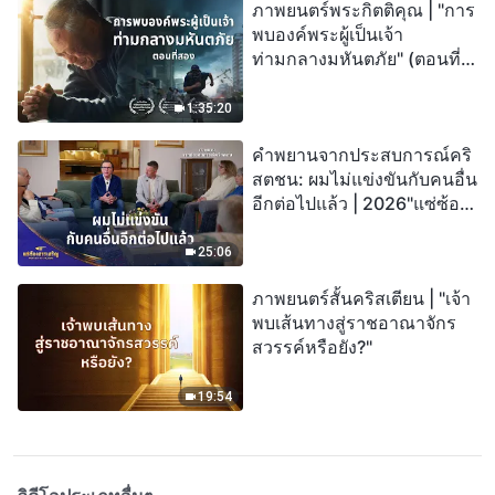
ภาพยนตร์พระกิตติคุณ | "การ
พบองค์พระผู้เป็นเจ้า
ท่ามกลางมหันตภัย" (ตอนที่
สอง) เมื่อโลกเผชิญกับการสูญ
พันธุ์ครั้งใหญ่ จะรอดชีวิตได้
1:35:20
อย่างไร?
คำพยานจากประสบการณ์คริ
สตชน: ผมไม่แข่งขันกับคนอื่น
อีกต่อไปแล้ว | 2026"แซ่ซ้อง
สรรเสริญ"
25:06
ภาพยนตร์สั้นคริสเตียน | "เจ้า
พบเส้นทางสู่ราชอาณาจักร
สวรรค์หรือยัง?"
19:54