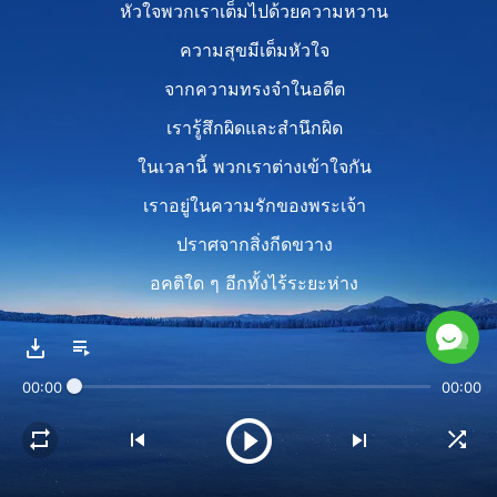
หัวใจพวกเราเต็มไปด้วยความหวาน
ความสุขมีเต็มหัวใจ
จากความทรงจำในอดีต
เรารู้สึกผิดและสำนึกผิด
ในเวลานี้ พวกเราต่างเข้าใจกัน
เราอยู่ในความรักของพระเจ้า
ปราศจากสิ่งกีดขวาง
อคติใด ๆ อีกทั้งไร้ระยะห่าง
พวกเรารักกัน สามัคคีกลมเกลียว
เหมือนครอบครัวเดียวกัน
00:00
00:00
หัวใจเราใกล้ชิดและเกี่ยวพัน
ไม่มีที่ว่างระหว่างพวกเรา
Chorus 2