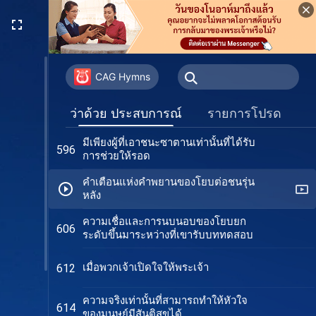
ข้อพิสูจน์ชัยชนะของโยบเหนือซาตาน
591
เหตุใดโยบจึงสามารถมาเคารพ-พระเจ้า
593
ได้?
CAG Hymns
ท่าทีของโยบต่อพระพรของพระเจ้า
594
ว่าด้วย ประสบการณ์
รายการโปรด
มีเพียงผู้ที่เอาชนะซาตานเท่านั้นที่ได้รับ
596
การช่วยให้รอด
คำเตือนแห่งคำพยานของโยบต่อชนรุ่น
หลัง
ความเชื่อและการนบนอบของโยบยก
606
ระดับขึ้นมาระหว่างที่เขารับบททดสอบ
เมื่อพวกเจ้าเปิดใจให้พระเจ้า
612
ความจริงเท่านั้นที่สามารถทำให้หัวใจ
614
ของมนุษย์มีสันติสุขได้