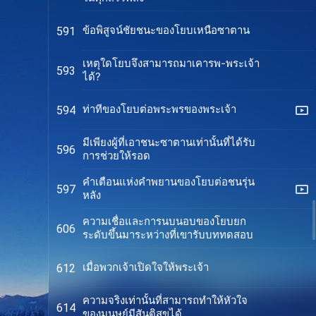
ข้อพิสูจน์ชัยชนะของโยบเหนือซาตาน
591
เหตุใดโยบจึงสามารถมาเคารพ-พระเจ้า
593
ได้?
ท่าทีของโยบต่อพระพรของพระเจ้า
594
มีเพียงผู้ที่เอาชนะซาตานเท่านั้นที่ได้รับ
596
การช่วยให้รอด
คำเตือนแห่งคำพยานของโยบต่อชนรุ่น
597
หลัง
ความเชื่อและการนบนอบของโยบยก
606
ระดับขึ้นมาระหว่างที่เขารับบททดสอบ
เมื่อพวกเจ้าเปิดใจให้พระเจ้า
612
ความจริงเท่านั้นที่สามารถทำให้หัวใจ
614
ของมนุษย์มีสันติสุขได้