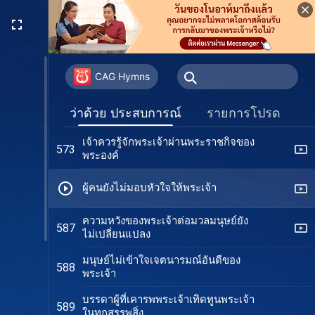
สิ่งที่ได้รับจากการเชื่อในพระเจ้าผู้ทรง
544
ภาคชีวิตจริงช่างมหาศาล
สิ่งใดเล่าที่พระเจ้าทรงได้รับจากมนุษย์?
550
CAG Hymns
พระเจ้าหวงแหนผู้ที่สดับและเชื่อฟัง
571
ว่าด้วย ประสบการณ์
รายการโปรด
พระองค์
เจ้าควรรู้จักพระเจ้าผ่านพระราชกิจของ
573
พระองค์
ผู้คนยังไม่มอบหัวใจให้พระเจ้า
ความหวังของพระเจ้าต่อมวลมนุษย์ยัง
587
ไม่เปลี่ยนแปลง
มนุษย์ไม่เข้าใจเจตนารมณ์อันดีของ
588
พระเจ้า
บรรดาผู้ที่เคารพพระเจ้าเทิดทูนพระเจ้า
589
ในทุกสรรพสิ่ง