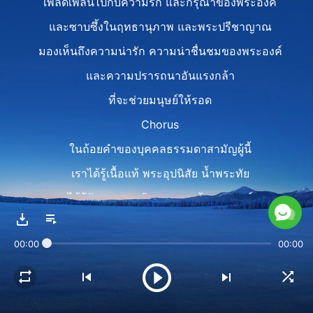
เพลิดเพลินไปกับความรัก และกรุณาของพระองค์
และซาบซึ้งในฤทธานุภาพ และพระปรีชาญาณ
มองเห็นถึงความน่ารัก ความน่าชื่นชมของพระองค์
และความปรารถนาอันแรงกล้า
ที่จะช่วยมนุษย์ให้รอด
Chorus
ในถ้อยคำของบุคคลธรรมดาสามัญผู้นี้
เราได้รู้เนื้อแท้ พระอุปนิสัย น้ำพระทัย
ได้รู้จักธรรมชาติและธาตุแท้ของมนุษย์
และได้เห็นหนทาง สู่ความรอดและเพียบพร้อม
00:00
00:00
Verse 2
พระวจนะของพระองค์ ทำให้เราตายและเกิดใหม่
พระวจนะเหล่านั้น นำพาความสบายมาให้เรา