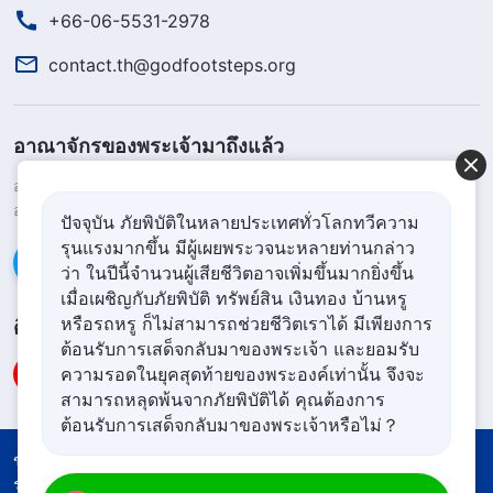
+66-06-5531-2978
contact.th@godfootsteps.org
อาณาจักรของพระเจ้ามาถึงแล้ว
อาณาจักรของพระเจ้าสถิตบนแผ่นดินโลกแล้ว! คุณอยากเข้าสู่
อาณาจักรของพระเจ้าหรือไม่?
ดูเพิ่มเติม
ปัจจุบัน ภัยพิบัติในหลายประเทศทั่วโลกทวีความ
รุนแรงมากขึ้น มีผู้เผยพระวจนะหลายท่านกล่าว
ติดต่อเราผ่าน Messenger
ว่า ในปีนี้จำนวนผู้เสียชีวิตอาจเพิ่มขึ้นมากยิ่งขึ้น
เมื่อเผชิญกับภัยพิบัติ ทรัพย์สิน เงินทอง บ้านหรู
หรือรถหรู ก็ไม่สามารถช่วยชีวิตเราได้ มีเพียงการ
ติดตามเรา
ต้อนรับการเสด็จกลับมาของพระเจ้า และยอมรับ
ความรอดในยุคสุดท้ายของพระองค์เท่านั้น จึงจะ
สามารถหลุดพ้นจากภัยพิบัติได้ คุณต้องการ
ต้อนรับการเสด็จกลับมาของพระเจ้าหรือไม่？
กรุณาคลิกที่ Messenger เพื่อติดต่อเรา
ข้อตกลงการใช้งาน
นโยบายความเป็นส่วนตัว
รายชื่อผู้เกี่ยวข้อง
นโยบายคุกกี้