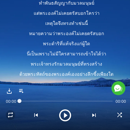
ทำพันธสัญญากับมวลมนุษย์
แต่พระองค์ไม่เคยตรัสบอกใครว่า
เหตุใดจึงทรงทำเช่นนี้
หมายความว่าพระองค์ไม่เคยตรัสบอก
พระดำริที่แท้จริงแก่ผู้ใด
นี่เป็นเพราะไม่มีใครสามารถเข้าใจได้ว่า
พระเจ้าทรงรักมวลมนุษย์ที่ทรงสร้าง
ด้วยพระหัตถ์ของพระองค์เองอย่างลึกซึ้งเพียงใด
และไม่มีใครสามารถรู้ซึ้งอีกด้วยว่า
แท้จริงแล้วพระหทัยของพระองค์ทนทุกข์มากเท่าใด
00:00
00:00
เมื่อทรงทำลายล้างมนุษยชาติ
II
พระเจ้าประทานด้านที่ดีที่สุดของพระองค์