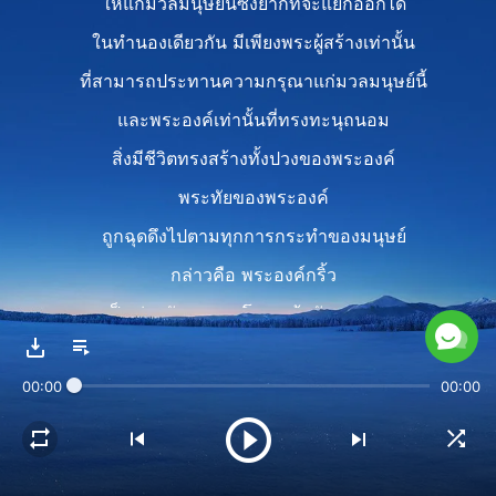
ให้แก่มวลมนุษย์นี้ซึ่งยากที่จะแยกออกได้
ในทำนองเดียวกัน มีเพียงพระผู้สร้างเท่านั้น
ที่สามารถประทานความกรุณาแก่มวลมนุษย์นี้
และพระองค์เท่านั้นที่ทรงทะนุถนอม
สิ่งมีชีวิตทรงสร้างทั้งปวงของพระองค์
พระทัยของพระองค์
ถูกฉุดดึงไปตามทุกการกระทำของมนุษย์
กล่าวคือ พระองค์กริ้ว
เป็นห่วงกังวล และโศกเศร้ากับความเลว
และความเสื่อมทรามของมนุษย์
00:00
00:00
พระองค์ทรงรู้สึกยินดีและชื่นบาน
อีกทั้งทรงเปลี่ยนพระทัยและทรงปีติกับการกลับใจใหม่
การเชื่อ และการนบนอบของมนุษย์