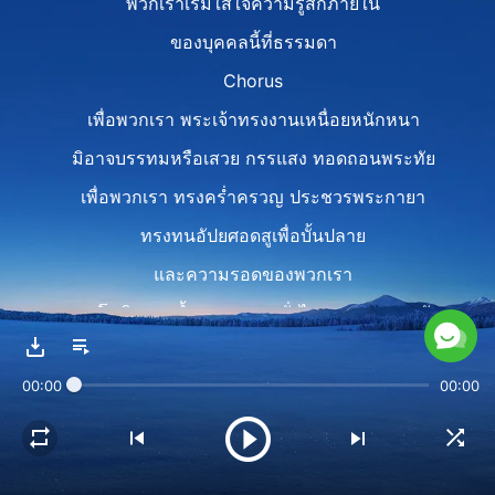
พวกเราเริ่มใส่ใจความรู้สึกภายใน
ของบุคคลนี้ที่ธรรมดา
Chorus
เพื่อพวกเรา พระเจ้าทรงงานเหนื่อยหนักหนา
มิอาจบรรทมหรือเสวย กรรแสง ทอดถอนพระทัย
เพื่อพวกเรา ทรงคร่ำครวญ ประชวรพระกายา
ทรงทนอัปยศอดสูเพื่อบั้นปลาย
และความรอดของพวกเรา
พระโลหิตและน้ำพระเนตรหลั่งไหลจากพระหฤทัย
เพราะพวกเรากบฏด้านชา
00:00
00:00
Bridge
สิ่งที่ทรงมีและทรงเป็นในลักษณะของพระเจ้า
ไม่ใช่ของคนธรรมดา