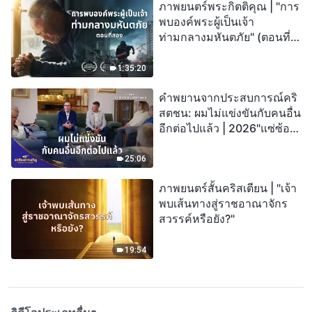
ภาพยนตร์พระกิตติคุณ | "การ
พบองค์พระผู้เป็นเจ้า
ท่ามกลางมหันตภัย" (ตอนที่
สอง) เมื่อโลกเผชิญกับการสูญ
พันธุ์ครั้งใหญ่ จะรอดชีวิตได้
1:35:20
อย่างไร?
คำพยานจากประสบการณ์คริ
สตชน: ผมไม่แข่งขันกับคนอื่น
อีกต่อไปแล้ว | 2026"แซ่ซ้อง
สรรเสริญ"
25:06
ภาพยนตร์สั้นคริสเตียน | "เจ้า
พบเส้นทางสู่ราชอาณาจักร
สวรรค์หรือยัง?"
19:54