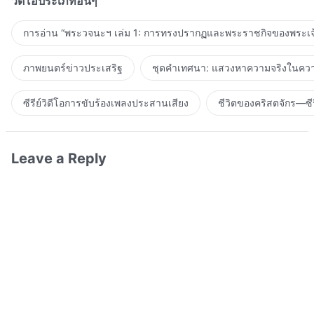
วิดีโอประเภทอื่นๆ
การอ่าน “พระวจนะฯ เล่ม 1: การทรงปรากฏและพระราชกิจของพระเจ
ภาพยนตร์ข่าวประเสริฐ
ชุดคำเทศนา: แสวงหาความจริงในความ
ซีรีย์วิดีโอการขับร้องเพลงประสานเสียง
ชีวิตของคริสตจักร—ซีร
Leave a Reply