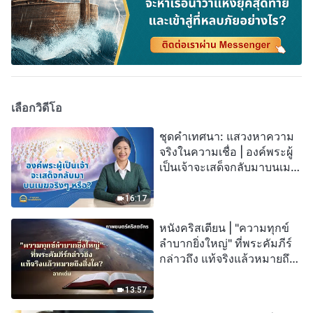
เลือกวิดีโอ
ชุดคำเทศนา: แสวงหาความ
จริงในความเชื่อ | องค์พระผู้
เป็นเจ้าจะเสด็จกลับมาบนเมฆ
จริงๆ หรือ?
16:17
หนังคริสเตียน | "ความทุกข์
ลำบากยิ่งใหญ่" ที่พระคัมภีร์
กล่าวถึง แท้จริงแล้วหมายถึง
สิ่งใด? (ฉากเด่น)
13:57