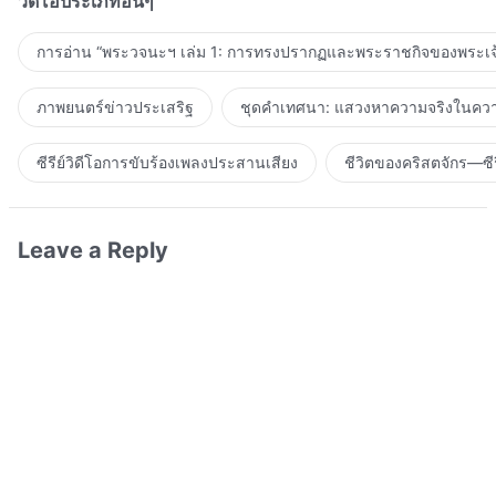
วิดีโอประเภทอื่นๆ
การอ่าน “พระวจนะฯ เล่ม 1: การทรงปรากฏและพระราชกิจของพระเจ
ภาพยนตร์ข่าวประเสริฐ
ชุดคำเทศนา: แสวงหาความจริงในความ
ซีรีย์วิดีโอการขับร้องเพลงประสานเสียง
ชีวิตของคริสตจักร—ซีร
Leave a Reply