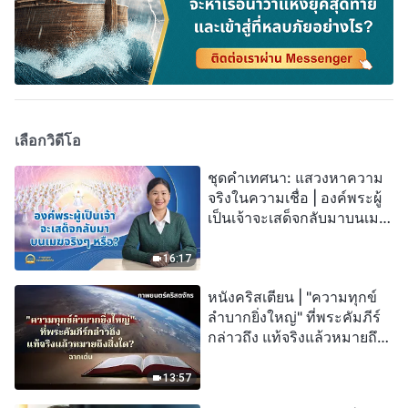
เลือกวิดีโอ
ชุดคำเทศนา: แสวงหาความ
จริงในความเชื่อ | องค์พระผู้
เป็นเจ้าจะเสด็จกลับมาบนเมฆ
จริงๆ หรือ?
16:17
หนังคริสเตียน | "ความทุกข์
ลำบากยิ่งใหญ่" ที่พระคัมภีร์
กล่าวถึง แท้จริงแล้วหมายถึง
สิ่งใด? (ฉากเด่น)
13:57