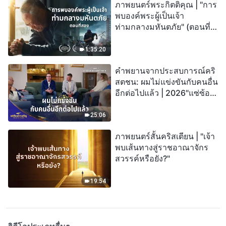
ภาพยนตร์พระกิตติคุณ | "การ
พบองค์พระผู้เป็นเจ้า
ท่ามกลางมหันตภัย" (ตอนที่
สอง) เมื่อโลกเผชิญกับการสูญ
พันธุ์ครั้งใหญ่ จะรอดชีวิตได้
1:35:20
อย่างไร?
คำพยานจากประสบการณ์คริ
สตชน: ผมไม่แข่งขันกับคนอื่น
อีกต่อไปแล้ว | 2026"แซ่ซ้อง
สรรเสริญ"
25:06
ภาพยนตร์สั้นคริสเตียน | "เจ้า
พบเส้นทางสู่ราชอาณาจักร
สวรรค์หรือยัง?"
19:54